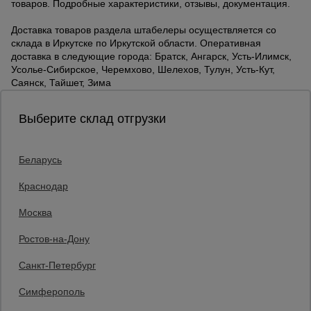
товаров. Подробные характеристики, отзывы, документация.
Доставка товаров раздела штабелеры осуществляется со
склада в Иркутске по Иркутской области. Оперативная
доставка в следующие города: Братск, Ангарск, Усть-Илимск,
Усолье-Сибирское, Черемхово, Шелехов, Тулун, Усть-Кут,
Саянск, Тайшет, Зима
Выберите склад отгрузки
Беларусь
Каталог товаров
О компании
Краснодар
Аренда оборудования
Москва
Франшиза
Доставка
Ростов-на-Дону
Контакты
Статьи
Санкт-Петербург
Защитные конструкции
Единая справочная
Симферополь
8 (800) 200-25-90