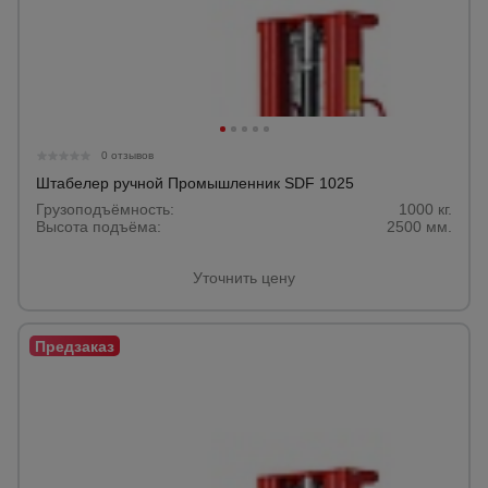
Опалубка
Вибротехника
для
0 отзывов
строительства
Штабелер ручной Промышленник SDF 1025
Грузоподъёмность:
1000 кг.
Высота подъёма:
2500 мм.
Оборудование
для работы с
Уточнить цену
арматурой
Оборудование
для бетонных
работ
Техника