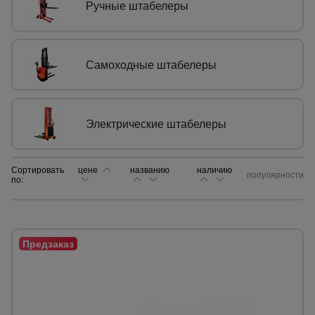
Ручные штабелеры
Сетка,
тенты,
брезенты
Самоходные штабелеры
Строительные
подъемники
Электрические штабелеры
Грузоподъемное
Сортировать
цене
названию
наличию
популярности
оборудование
по:
Каталог
Мусоропровод
строительный
всех
товаров
Фанера
ламинированная