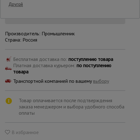
11:16:01
Другой
Уточнить цену
Опалубка
Производитель: Промышленник
Страна: Россия
Вибротехника
для
строительства
Бесплатная доставка по:
поступлению товара
Платная доставка курьером:
по поступлению
товара
Оборудование
для работы с
Транспортной компанией по вашему
выбору
арматурой
Товар оплачивается после подтверждения
Оборудование
заказа менеджером и выбора удобного способа
для бетонных
оплаты
работ
В избранное
Техника