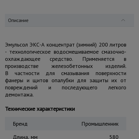
для
склада
Описание
Тачки
строительные
и садовые
Эмульсол ЭКС-А концентрат (зимний) 200 литров
- технологическое водосмешиваемое смазочно-
охлаждающее средство. Применяется в
Лестницы
и
производстве железобетонных изделий.
стремянки
В частности для смазывания поверхности
фанеры и щитов опалубки для защиты их от
повреждений и последующего легкого
Штукатурные
демонтажа.
комплекты
Технические характеристики
Сварочные
Бренд
Промышленник
аппараты
Длина, мм
580