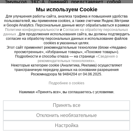
Эмульсол ЭКС-А (зимний) представляет собой
маслянистую темно-коричневую жидкость. На
Мы используем Cookie
сегодняшний день является наиболее удобной и
Для улучшения работы сайта, анализа трафика и повышения удобства
экономичной смазкой при производстве ЖБИ.
пользователей, мы применяем cookies, а также счетчики Яндекс.Метрики
и Google Analytics. Персональные данные могут обрабатываться в рамках
Наносится с помощью валика или распылителя.
Политики конфиденциальности
и
Согласия на обработку персональных
данных
. Для продолжения использования сайта, вы должны подтвердить
Обладает высокой адгезией смазочного
согласие на обработку персональных данных и использование файлов
материала к металлу, защищает опалубку от
cookies в указанных целях.
Этот сайт применяет рекомендательные технологии (блоки «Недавно
коррозии. Рабочая температура смазки и
просмотренные», «Избранные товары», «Похожие товары»).
°
возможность ее нанесения от +50 до -20
С.
Подробности и способы отказа — на странице
«Сведения о
рекомендательных технологиях»
.
Некоторые категории cookie (Аналитика, Реклама) осуществляют
трансграничную передачу данных на основании разрешения
Роскомнадзора № 9484204 от 04.06.2025.
Важные преимущества –
Подробнее о cookies
эффективная работа
Нажимая «Принять все», вы соглашаетесь с условиями.
Без дефектов
Принять все
Применение Эмульсола ЭКС-А (зимний) не вызывает появления
Отклонить необязательные
дефектов и пятен на поверхностях готовых
железобетонных изделий.
Настройка
Защита поверхностей