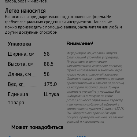
хлора, бора и нитритов.
Легко наносится
Наносится на предварительно подготовленные формы. Не
требует специальных средств или инструментов. Нанесение
можно производить с помощью валика, распылителя или любым
другим доступным способом.
Внимание!
Упаковка
Ширина, см
58
Информацию об условиях отпуска
(реализации) уточняйте у продавца.
Информация о технических
Высота, см
88.5
характеристиках, комплекте поставки,
стране изготовления и внешнем виде
Длина, см
58
товара носит справочный характер.
Стоимость товара и стоимость доставки
Вес, кг
175.0
приблизительная и зависит от региона,
из которого поступил заказ. Точную
стоимость уточняйте у продавца. Вся
Единица
Штука
информация о товарах на сайте
prom23.ru носит справочный характер
товара
и не является публичной офертой в
соответствии с пунктом 2 статьи 437 ГК
РФ. Убедительно просим Вас при
покупке проверять наличие желаемых
функций и характеристик.
Может понадобиться