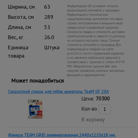
Ширина, см
63
Информацию об условиях отпуска
(реализации) уточняйте у продавца.
Информация о технических
Высота, см
289
характеристиках, комплекте поставки,
стране изготовления и внешнем виде
Длина, см
53
товара носит справочный характер.
Стоимость товара и стоимость доставки
Вес, кг
26.0
приблизительная и зависит от региона,
из которого поступил заказ. Точную
стоимость уточняйте у продавца. Вся
Единица
Штука
информация о товарах на сайте
prom23.ru носит справочный характер
товара
и не является публичной офертой в
соответствии с пунктом 2 статьи 437 ГК
РФ. Убедительно просим Вас при
покупке проверять наличие желаемых
функций и характеристик.
Может понадобиться
Скоростной станок для гибки арматуры ТеаМ GF 20A
Цена:
70300
Кол-во
В корзину
Фанера TEAM GRID ламинированная 2440х1220х18 мм,