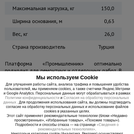
Максимальная нагрузка, кг
150,0
Ширина основания, м
0,63
Вес, кг
26,0
Страна производитель
Турция
Платформа «Промышленник» оптимально
подходит для ремонтных и отделочных работ. В
конструкции каждой модели предусмотрены 2
Мы используем Cookie
колеса, благодаря которым платформу легко
Для улучшения работы сайта, анализа трафика и повышения удобства
пользователей, мы применяем cookies, а также счетчики Яндекс.Метрики
перемещать с места на место при
и Google Analytics. Персональные данные могут обрабатываться в рамках
необходимости. При этом фиксация колес
Политики конфиденциальности
и
Согласия на обработку персональных
данных
. Для продолжения использования сайта, вы должны подтвердить
платформы и 2 регулируемых упора лестницы
согласие на обработку персональных данных и использование файлов
исключают возможность смещения во время
cookies в указанных целях.
Этот сайт применяет рекомендательные технологии (блоки «Недавно
работы. Стяжка безопасности предохраняет
просмотренные», «Избранные товары», «Похожие товары»).
платформу от раскладывания, а специально
Подробности и способы отказа — на странице
«Сведения о
рекомендательных технологиях»
.
сконструированные ступени предотвращают
Некоторые категории cookie (Аналитика, Реклама) осуществляют