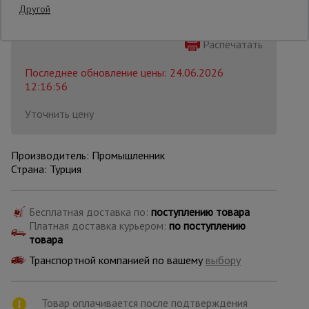
Другой
Опалубка
Распечатать
Последнее обновление цены: 24.06.2026
12:16:56
Вибротехника
для
строительства
Уточнить цену
Производитель: Промышленник
Оборудование
Страна: Турция
для работы с
арматурой
Бесплатная доставка по:
поступлению товара
Платная доставка курьером:
по поступлению
Оборудование
товара
для бетонных
работ
Транспортной компанией по вашему
выбору
Техника
Товар оплачивается после подтверждения