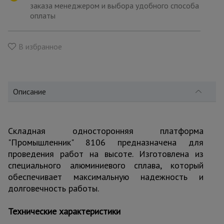
для
заказа менеджером и выбора удобного способа
склада
оплаты
Тачки
В избранное
строительные
и садовые
Описание
Лестницы
и
стремянки
Складная односторонняя платформа
"Промышленник" 8106 предназначена для
Штукатурные
проведения работ на высоте. Изготовлена из
комплекты
специального алюминиевого сплава, который
обеспечивает максимальную надежность и
долговечность работы.
Сварочные
аппараты
Технические характеристики