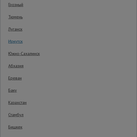
Грозный
Гарантия производителя: 1 год
Сетка,
Тюмень
тенты,
брезенты
Луганск
Иркутск
Строительные
подъемники
Южно-Сахалинск
Абхазия
Грузоподъемное
оборудование
Ереван
Баку
Каталог
Мусоропровод
Казахстан
строительный
всех
товаров
Стамбул
Бишкек
Фанера
ламинированная